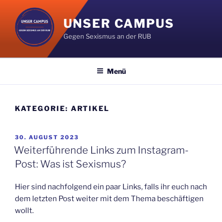
Zum
Inhalt
UNSER CAMPUS
springen
Gegen Sexismus an der RUB
Menü
KATEGORIE:
ARTIKEL
VERÖFFENTLICHT
30. AUGUST 2023
AM
Weiterführende Links zum Instagram-
Post: Was ist Sexismus?
Hier sind nachfolgend ein paar Links, falls ihr euch nach
dem letzten Post weiter mit dem Thema beschäftigen
wollt.