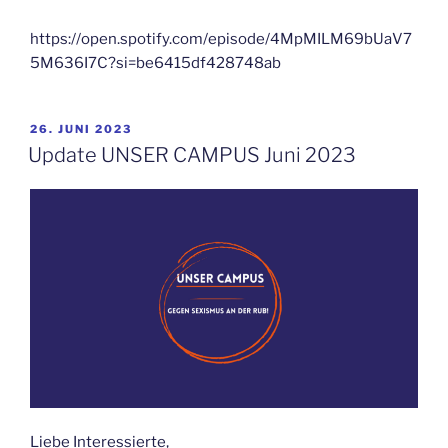
https://open.spotify.com/episode/4MpMILM69bUaV7
5M636I7C?si=be6415df428748ab
VERÖFFENTLICHT
26. JUNI 2023
AM
Update UNSER CAMPUS Juni 2023
Liebe Interessierte,