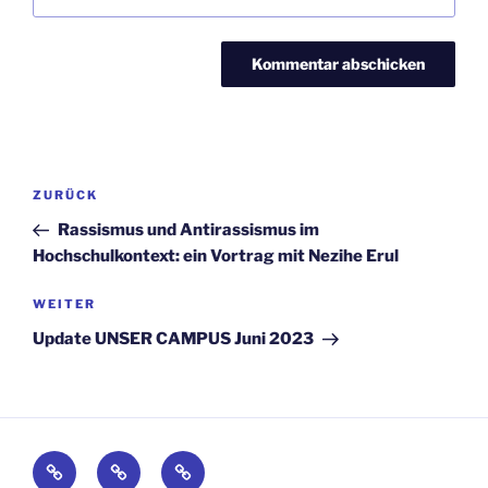
Beitragsnavigation
Vorheriger
ZURÜCK
Beitrag
Rassismus und Antirassismus im
Hochschulkontext: ein Vortrag mit Nezihe Erul
Nächster
WEITER
Beitrag
Update UNSER CAMPUS Juni 2023
Kontakt
Impressum
Datenschutz