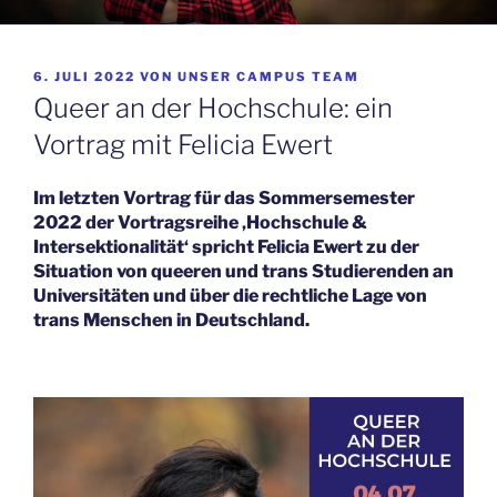
VERÖFFENTLICHT
6. JULI 2022
VON
UNSER CAMPUS TEAM
AM
Queer an der Hochschule: ein
Vortrag mit Felicia Ewert
Im letzten Vortrag für das Sommersemester
2022 der Vortragsreihe ‚Hochschule &
Intersektionalität‘ spricht Felicia Ewert zu der
Situation von queeren und trans Studierenden an
Universitäten und über die rechtliche Lage von
trans Menschen in Deutschland.