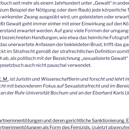
zbuch seit mehr als einem Jahrhundert unter „Gewalt“ in ande
zum Beispiel der Nötigung oder dem Raub) jede körperliche T
ch wirkender Zwang ausgeübt wird, um geleisteten oder erwar
ißt Gewalt geht immer einher mit einer Einwirkung auf den K
rstand erwartet werden. Auf ganz viele Formen der umgangs
t bezeichneten Handlungen, wie etwa das heimliche Fotograf
as unerwartete Anfassen der bekleideten Brust, trifft das gar
kt im Strafrecht gemäß der strafrechtlichen Definition somit 
b, als politisch mit der Bezeichnung „sexualisierte Gewalt“
fgesetzbuch auch nicht pauschal verwendet.
L.M.
, ist Juristin und Wissenschaftlerin und forscht und lehrt 
cht mit besonderem Fokus auf Sexualstrafrecht und im Bere
an der Ruhr-Universität Bochum und an der Eberhard Karls Un
rtnerinnentötungen und deren gerichtliche Sanktionierung. 
artnerinnentötungen als Form des Femizids
, (zuletzt abgerufe