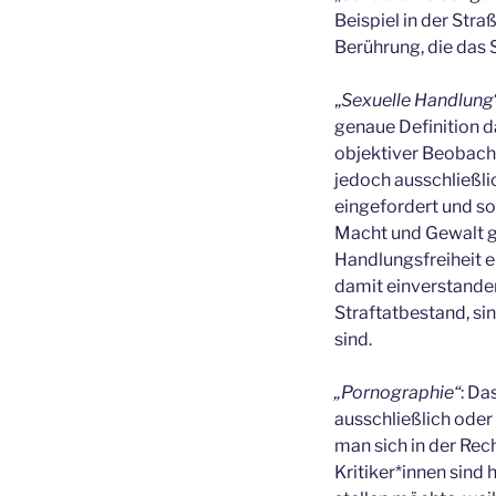
Beispiel in der Str
Berührung, die das 
„
Sexuelle Handlung
genaue Definition d
objektiver Beobacht
jedoch ausschließlic
eingefordert und so
Macht und Gewalt ge
Handlungsfreiheit er
damit einverstanden
Straftatbestand, si
sind.
„Pornographie“
: Da
ausschließlich oder 
man sich in der Rec
Kritiker*innen sind