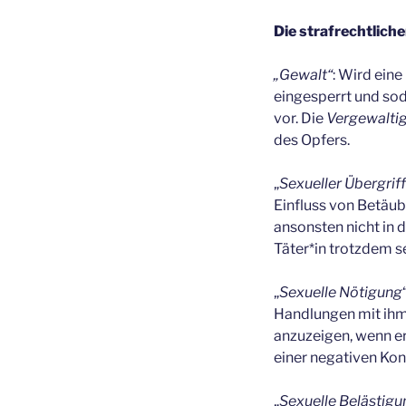
Die strafrechtlich
„Gewalt“
: Wird ein
eingesperrt und so
vor. Die
Vergewalti
des Opfers.
„
Sexueller Übergriff
Einfluss von Betäub
ansonsten nicht in 
Täter*in trotzdem 
„
Sexuelle Nötigung
Handlungen mit ihm 
anzuzeigen, wenn e
einer negativen Kon
„
Sexuelle Belästigu