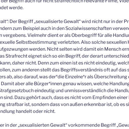
 der Begriff auch für nicht strafrechtlich relevante Filme, Vi
ndet werde.
alt“:
Der Begriff „sexualisierte Gewalt“ wird nicht nur in der 
ndern zum Beispiel auch in den Sozialwissenschaften verwend
n vergebens. Vielmehr dient er als Oberbegriff für alle Handlu
exuelle Selbstbestimmung verletzten. Also solche sexuellen 
ufgezwungen werden. Nicht selten wird damit ein Mensch ern
s Strafrecht eignet sich so ein Begriff, der derart unterschi
ann, daher nicht. Denn zum einen ist es nicht eindeutig, we
ollen, zum anderen stellt das Begriffsverständnis oft auf das 
s ab, also darauf, was der*die Einzelne*r als Überschreitung
 Damit aber alle Bürger*innen genau wissen, welche Handlung
Strafgesetzbuch eindeutig und unmissverständlich die Handlu
n sind. Dazu gehört auch, dass es nicht vom Empfinden eine
ng strafbar ist, sondern dass von außen erkennbar ist, ob es 
ndlung handelt oder nicht.
der in der „sexualisierten Gewalt“ vorkommende Begriff „Gew