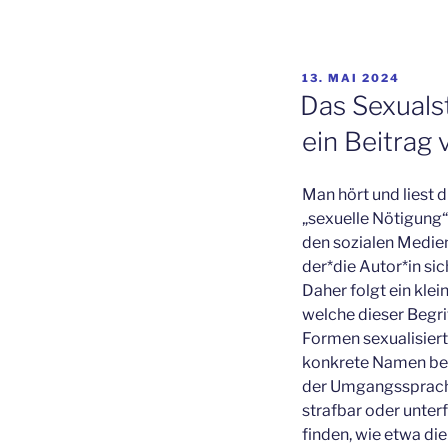
VERÖFFENTLICHT
13. MAI 2024
AM
Das Sexualst
ein Beitrag 
Man hört und liest 
„sexuelle Nötigung
den sozialen Medien.
der*die Autor*in sic
Daher folgt ein klei
welche dieser Begrif
Formen sexualisiert
konkrete Namen bek
der Umgangssprache
strafbar oder unter
finden, wie etwa di