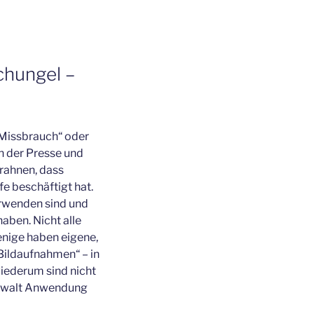
chungel –
r Missbrauch“ oder
n der Presse und
erahnen, dass
fe beschäftigt hat.
verwenden sind und
haben. Nicht alle
enige haben eigene,
ildaufnahmen“ – in
iederum sind nicht
 Gewalt Anwendung