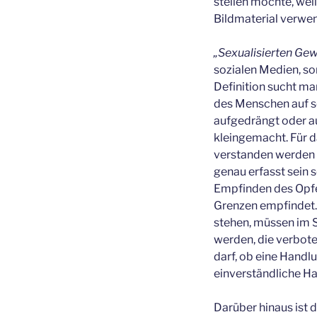
stellen möchte, weil
Bildmaterial verwe
„Sexualisierten Gew
sozialen Medien, so
Definition sucht ma
des Menschen auf s
aufgedrängt oder a
kleingemacht. Für da
verstanden werden k
genau erfasst sein s
Empfinden des Opfer
Grenzen empfindet.
stehen, müssen im 
werden, die verbote
darf, ob eine Handlu
einverständliche Ha
Darüber hinaus ist 