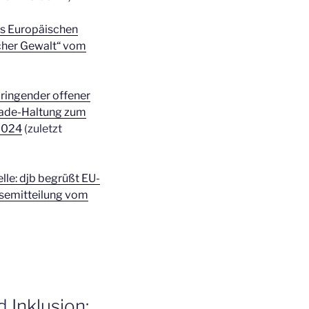
es Europäischen
cher Gewalt“ vom
Dringender offener
ckade-Haltung zum
.2024
(zuletzt
lle: djb begrüßt EU-
ssemitteilung vom
d Inklusion: