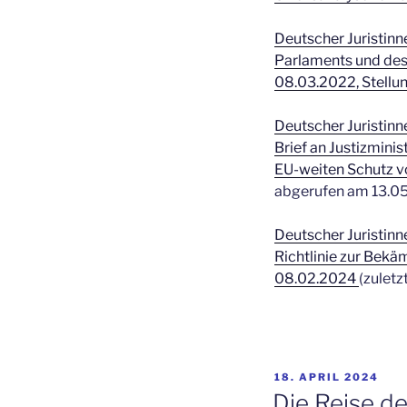
Deutscher Juristin
Parlaments und des
08.03.2022, Stell
Deutscher Juristinn
Brief an Justizmin
EU-weiten Schutz vo
abgerufen am 13.05
Deutscher Juristinn
Richtlinie zur Bek
08.02.2024
(zuletz
VERÖFFENTLICHT
18. APRIL 2024
AM
Die Reise de