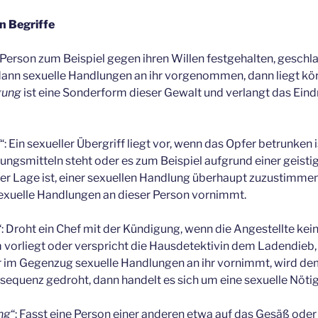
en Begriffe
e Person zum Beispiel gegen ihren Willen festgehalten, geschl
dann sexuelle Handlungen an ihr vorgenommen, dann liegt kö
gung
ist eine Sonderform dieser Gewalt und verlangt das Eind
“: Ein sexueller Übergriff liegt vor, wenn das Opfer betrunken
ungsmitteln steht oder es zum Beispiel aufgrund einer geist
der Lage ist, einer sexuellen Handlung überhaupt zuzustimme
sexuelle Handlungen an dieser Person vornimmt.
“: Droht ein Chef mit der Kündigung, wenn die Angestellte kei
vorliegt oder verspricht die Hausdetektivin dem Ladendieb, 
r im Gegenzug sexuelle Handlungen an ihr vornimmt, wird de
sequenz gedroht, dann handelt es sich um eine sexuelle Nöti
ng
“: Fasst eine Person einer anderen etwa auf das Gesäß oder