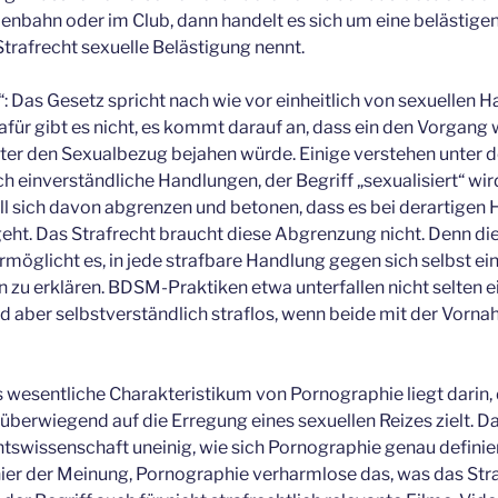
aßenbahn oder im Club, dann handelt es sich um eine belästige
Strafrecht sexuelle Belästigung nennt.
“: Das Gesetz spricht nach wie vor einheitlich von sexuellen 
afür gibt es nicht, es kommt darauf an, dass ein den Vorga
er den Sexualbezug bejahen würde. Einige verstehen unter d
h einverständliche Handlungen, der Begriff „sexualisiert“ wir
ll sich davon abgrenzen und betonen, dass es bei derartige
ht. Das Strafrecht braucht diese Abgrenzung nicht. Denn di
möglicht es, in jede strafbare Handlung gegen sich selbst ein
 zu erklären. BDSM-Praktiken etwa unterfallen nicht selten 
nd aber selbstverständlich straflos, wenn beide mit der Vorn
s wesentliche Charakteristikum von Pornographie liegt darin, 
überwiegend auf die Erregung eines sexuellen Reizes zielt. Da
htswissenschaft uneinig, wie sich Pornographie genau definier
 hier der Meinung, Pornographie verharmlose das, was das Stra