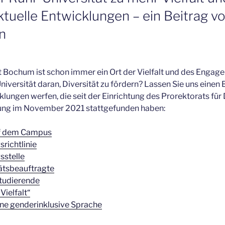
aktuelle Entwicklungen – ein Beitrag 
n
t Bochum ist schon immer ein Ort der Vielfalt und des Engag
niversität daran, Diversität zu fördern? Lassen Sie uns einen B
ungen werfen, die seit der Einrichtung des Prorektorats für D
ung im November 2021 stattgefunden haben:
f dem Campus
richtlinie
sstelle
tätsbeauftragte
Studierende
Vielfalt“
ine genderinklusive Sprache