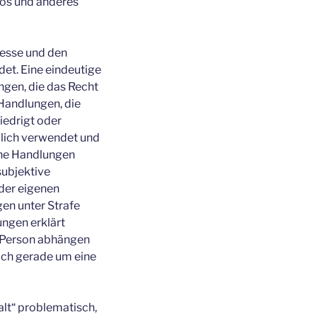
deos und anderes
Presse und den
et. Eine eindeutige
ngen, die das Recht
Handlungen, die
iedrigt oder
edlich verwendet und
lche Handlungen
subjektive
 der eigenen
en unter Strafe
ngen erklärt
r Person abhängen
sich gerade um eine
alt“ problematisch,