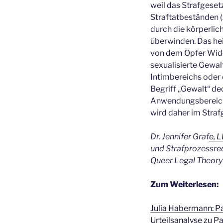
weil das Strafgeset
Straftatbeständen (
durch die körperli
überwinden. Das he
von dem Opfer Wide
sexualisierte Gewal
Intimbereichs oder d
Begriff „Gewalt“ dec
Anwendungsbereich a
wird daher im Stra
Dr. Jennifer Graf
e, L
und Strafprozessre
Queer Legal Theory 
Zum Weiterlesen:
Julia Habermann: Pa
Urteilsanalyse zu P