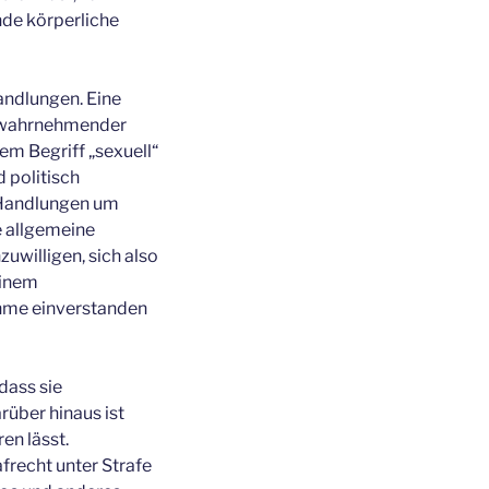
nde körperliche
Handlungen. Eine
ng wahrnehmender
em Begriff „sexuell“
d politisch
n Handlungen um
e allgemeine
zuwilligen, sich also
einem
ahme einverstanden
dass sie
rüber hinaus ist
en lässt.
frecht unter Strafe