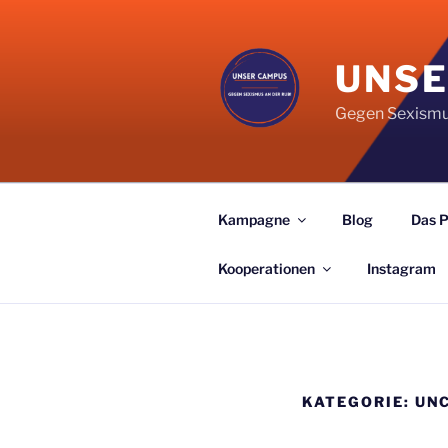
Zum
Inhalt
springen
UNSE
Gegen Sexismu
Kampagne
Blog
Das 
Kooperationen
Instagram
KATEGORIE:
UN