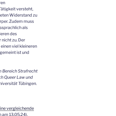
ren
ätigkeit versteht,
teten Widerstand zu
örper. Zudem muss
sprachlich als
ieren des
 nicht zu. Der
einen viel kleineren
 gemeint ist und
im Bereich Strafrecht
ich Queer Law und
iversität Tübingen.
Eine vergleichende
n am 13.05.24).