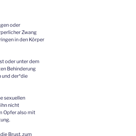
agen oder
rperlicher Zwang
ringen in den Körper
 ist oder unter dem
igen Behinderung
n und der*die
ne sexuellen
ihn nicht
m Opfer also mit
gung.
 die Brust, zum