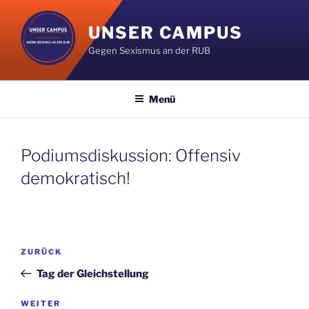
Zum
Inhalt
UNSER CAMPUS
springen
Gegen Sexismus an der RUB
Menü
Podiumsdiskussion: Offensiv
demokratisch!
Beitragsnavigation
Vorheriger
ZURÜCK
Beitrag
Tag der Gleichstellung
Nächster
WEITER