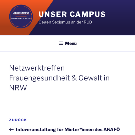
Zum
Inhalt
UNSER CAMPUS
springen
Gegen Sexismus an der RUB
Menü
Netzwerktreffen
Frauengesundheit & Gewalt in
NRW
Beitragsnavigation
Vorheriger
ZURÜCK
Beitrag
Infoveranstaltung für Mieter*innen des AKAFÖ