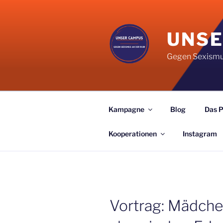
Zum
Inhalt
springen
UNSE
Gegen Sexismu
Kampagne
Blog
Das 
Kooperationen
Instagram
Vortrag: Mädche