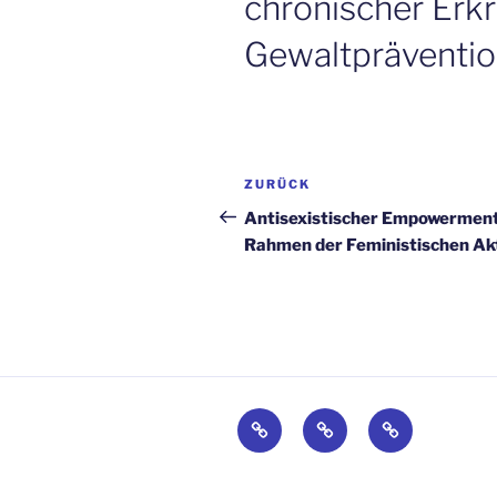
chronischer Erk
Gewaltpräventio
Beitragsnavigation
Vorheriger
ZURÜCK
Beitrag
Antisexistischer Empowerment
Rahmen der Feministischen A
Kontakt
Impressum
Datenschutz