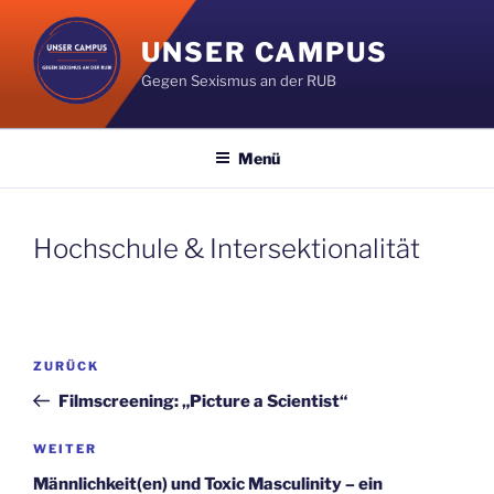
Zum
Inhalt
UNSER CAMPUS
springen
Gegen Sexismus an der RUB
Menü
Hochschule & Intersektionalität
Beitragsnavigation
Vorheriger
ZURÜCK
Beitrag
Filmscreening: „Picture a Scientist“
Nächster
WEITER
Beitrag
Männlichkeit(en) und Toxic Masculinity – ein