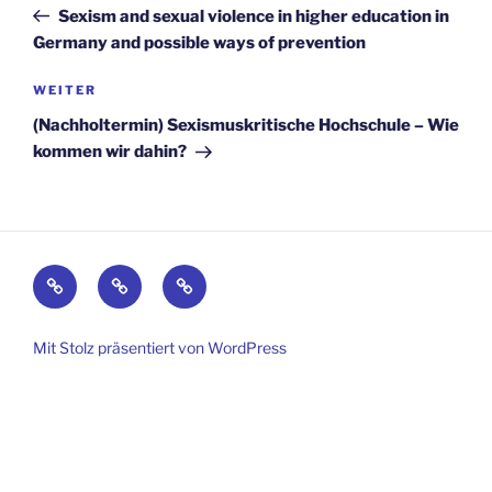
Beitrag
Sexism and sexual violence in higher education in
Germany and possible ways of prevention
Nächster
WEITER
Beitrag
(Nachholtermin) Sexismuskritische Hochschule – Wie
kommen wir dahin?
Kontakt
Impressum
Datenschutz
Mit Stolz präsentiert von WordPress