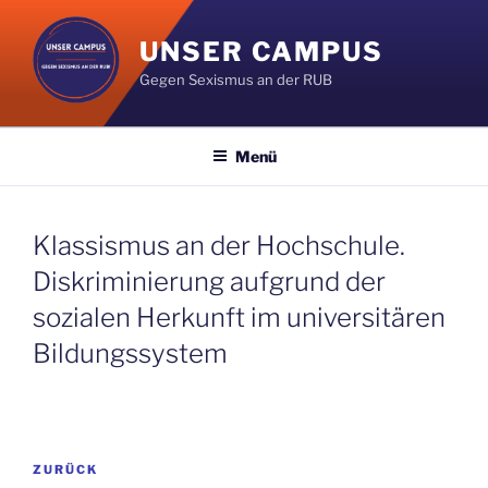
Zum
Inhalt
UNSER CAMPUS
springen
Gegen Sexismus an der RUB
Menü
Klassismus an der Hochschule.
Diskriminierung aufgrund der
sozialen Herkunft im universitären
Bildungssystem
Beitragsnavigation
Vorheriger
ZURÜCK