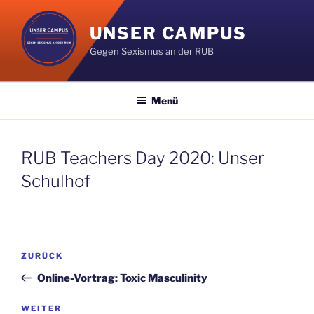
Zum
Inhalt
UNSER CAMPUS
springen
Gegen Sexismus an der RUB
Menü
RUB Teachers Day 2020: Unser
Schulhof
Beitragsnavigation
Vorheriger
ZURÜCK
Beitrag
Online-Vortrag: Toxic Masculinity
Nächster
WEITER