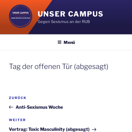
Zum
Inhalt
UNSER CAMPUS
springen
Gegen Sexismus an der RUB
Menü
Tag der offenen Tür (abgesagt)
Beitragsnavigation
Vorheriger
ZURÜCK
Beitrag
Anti-Sexismus Woche
Nächster
WEITER
Beitrag
Vortrag: Toxic Masculinity (abgesagt)