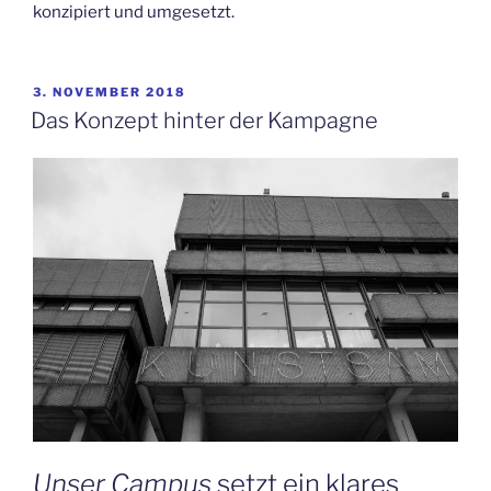
konzipiert und umgesetzt.
VERÖFFENTLICHT
3. NOVEMBER 2018
AM
Das Konzept hinter der Kampagne
Unser Campus
setzt ein klares