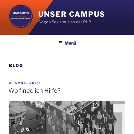
Zum
Inhalt
UNSER CAMPUS
springen
Gegen Sexismus an der RUB
Menü
BLOG
VERÖFFENTLICHT
2. APRIL 2019
AM
Wo finde ich Hilfe?