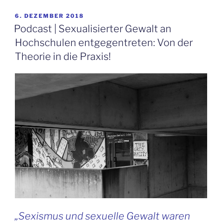
VERÖFFENTLICHT
6. DEZEMBER 2018
AM
Podcast | Sexualisierter Gewalt an
Hochschulen entgegentreten: Von der
Theorie in die Praxis!
„Sexismus und sexuelle Gewalt waren